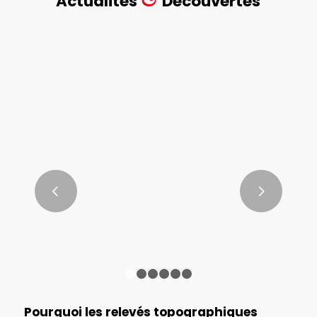
Actualités
Découvertes
Diviser un terrain en plusieurs
parcelles : quelles démarches avec
un géomètre-expert ?
Suivant
LIRE LA SUITE
1
2
3
4
5
6
Pourquoi les relevés topographiques