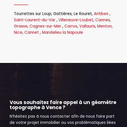
Tourrettes sur Loup
,
Gattières
,
Le Rouret
,
Antibes
,
Saint-Laurent-du-Var
,
Villeneuve-Loubet
,
Cannes
,
Grasse
,
Cagnes-sur-Mer
,
Carros
,
Vallauris
,
Menton
,
Nice
,
Cannet
,
Mandelieu la Napoule
Vous souhaitez faire appel à un géomètre
topographe à Vence ?
N’hésitez pas à nous contacter afin de nous faire part
de votre projet immobilier ou vos problèmatiques liées