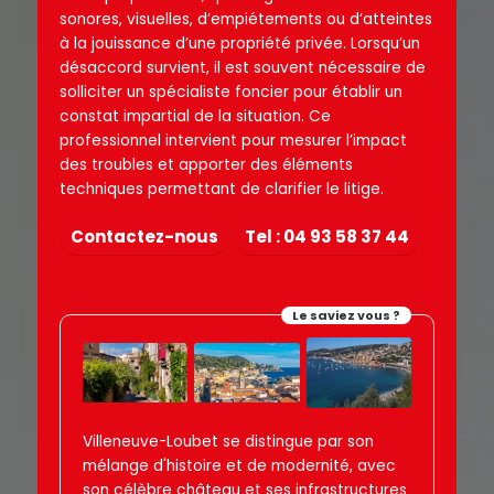
sonores, visuelles, d’empiétements ou d’atteintes
à la jouissance d’une propriété privée. Lorsqu’un
désaccord survient, il est souvent nécessaire de
solliciter un spécialiste foncier pour établir un
constat impartial de la situation. Ce
professionnel intervient pour mesurer l’impact
des troubles et apporter des éléments
techniques permettant de clarifier le litige.
Contactez-nous
Tel : 04 93 58 37 44
Le saviez vous ?
Villeneuve-Loubet se distingue par son
mélange d'histoire et de modernité, avec
son célèbre château et ses infrastructures