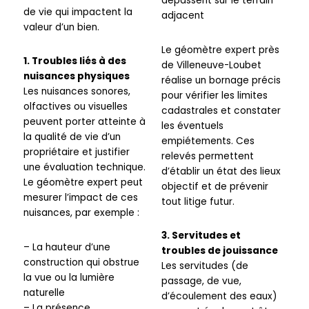
dépassent sur le terrain
de vie qui impactent la
adjacent
valeur d’un bien.
Le géomètre expert près
1. Troubles liés à des
de Villeneuve-Loubet
nuisances physiques
réalise un bornage précis
Les nuisances sonores,
pour vérifier les limites
olfactives ou visuelles
cadastrales et constater
peuvent porter atteinte à
les éventuels
la qualité de vie d’un
empiétements. Ces
propriétaire et justifier
relevés permettent
une évaluation technique.
d’établir un état des lieux
Le géomètre expert peut
objectif et de prévenir
mesurer l’impact de ces
tout litige futur.
nuisances, par exemple :
3. Servitudes et
– La hauteur d’une
troubles de jouissance
construction qui obstrue
Les servitudes (de
la vue ou la lumière
passage, de vue,
naturelle
d’écoulement des eaux)
– La présence