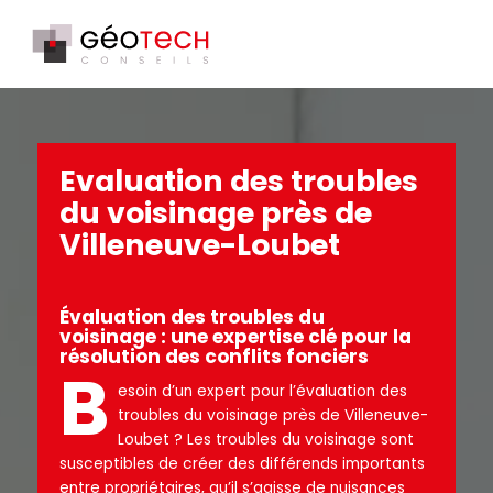
Evaluation des troubles
du voisinage près de
Villeneuve-Loubet
Évaluation des troubles du
voisinage : une expertise clé pour la
résolution des conflits fonciers
B
esoin d’un expert pour l’évaluation des
troubles du voisinage près de Villeneuve-
Loubet ? Les troubles du voisinage sont
susceptibles de créer des différends importants
entre propriétaires, qu’il s’agisse de nuisances