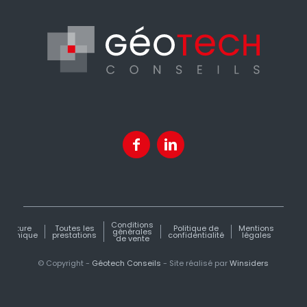
Conditions
uverture
Toutes les
Politique de
Mentions
N
générales
graphique
prestations
confidentialité
légales
cont
de vente
© Copyright -
Géotech Conseils
- Site réalisé par
Winsiders