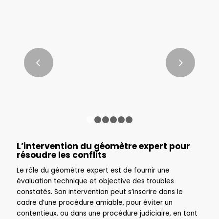
Comment le cadastre raconte
l’histoire de nos villages
Suivant
LIRE LA SUITE
1
2
3
4
5
6
L’intervention du géomètre expert pour
résoudre les conflits
Le rôle du géomètre expert est de fournir une
évaluation technique et objective des troubles
constatés. Son intervention peut s’inscrire dans le
cadre d’une procédure amiable, pour éviter un
contentieux, ou dans une procédure judiciaire, en tant